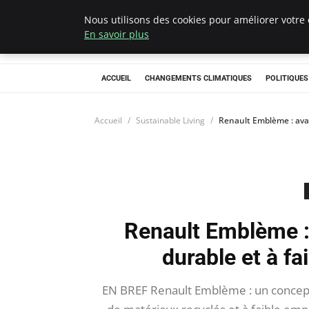
Nous utilisons des cookies pour améliorer votre 
Climategatecoun
En savoir plus
ACCUEIL
CHANGEMENTS CLIMATIQUES
POLITIQUE
Accueil
Sustainable Living
Renault Emblème : avan
Renault Emblème :
durable et à f
EN BREF Renault Emblème : un concept-