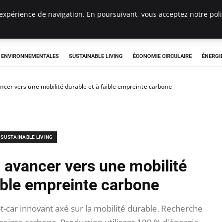
expérience de navigation. En poursuivant, vous acceptez notre polit
tryclub.com
S ENVIRONNEMENTALES
SUSTAINABLE LIVING
ÉCONOMIE CIRCULAIRE
ÉNERGI
cer vers une mobilité durable et à faible empreinte carbone
SUSTAINABLE LIVING
 avancer vers une mobilité
aible empreinte carbone
car innovant axé sur la mobilité durable. Recherche