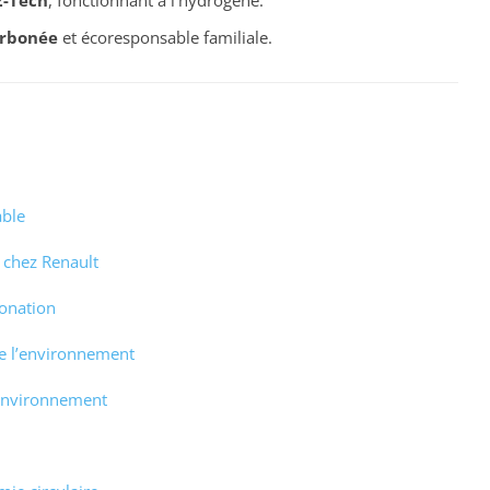
arbonée
et écoresponsable familiale.
able
 chez Renault
onation
de l’environnement
’environnement