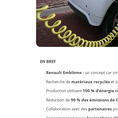
EN BREF
Renault Emblème
: un concept-car in
Recherche de
matériaux recyclés
et à
Production utilisant
100 % d’énergie 
Réduction de
90 % des émissions de 
Collaboration avec des
partenaires
pou
Concept inspiré par le
Scenic Vision H