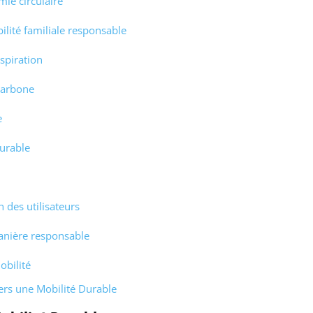
mie circulaire
lité familiale responsable
spiration
carbone
e
durable
des utilisateurs
nière responsable
obilité
rs une Mobilité Durable