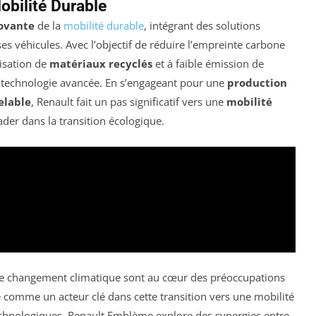
obilité Durable
novante
de la
mobilité durable
, intégrant des solutions
ses véhicules. Avec l’objectif de réduire l’empreinte carbone
lisation de
matériaux recyclés
et à faible émission de
t technologie avancée. En s’engageant pour une
production
elable
, Renault fait un pas significatif vers une
mobilité
ader dans la transition écologique.
 le changement climatique sont au cœur des préoccupations
comme un acteur clé dans cette transition vers une mobilité
echnologiques, Renault Emblème explore des synergies entre