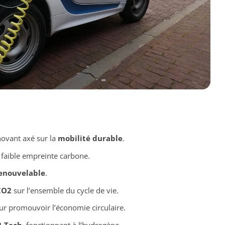
novant axé sur la
mobilité durable
.
 faible empreinte carbone.
renouvelable
.
CO2
sur l’ensemble du cycle de vie.
r promouvoir l’économie circulaire.
2-Tech
, fonctionnant à l’hydrogène.