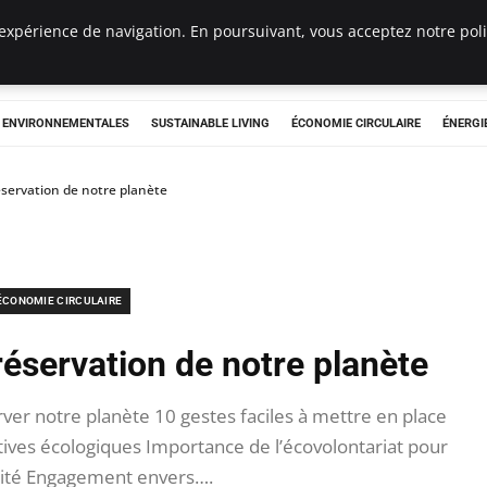
expérience de navigation. En poursuivant, vous acceptez notre polit
tryclub.com
S ENVIRONNEMENTALES
SUSTAINABLE LIVING
ÉCONOMIE CIRCULAIRE
ÉNERGI
éservation de notre planète
ÉCONOMIE CIRCULAIRE
réservation de notre planète
er notre planète 10 gestes faciles à mettre en place
atives écologiques Importance de l’écovolontariat pour
rsité Engagement envers….