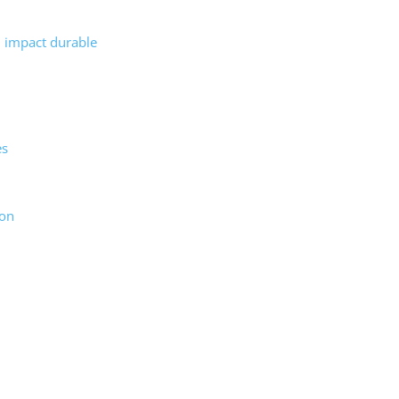
n impact durable
es
ion