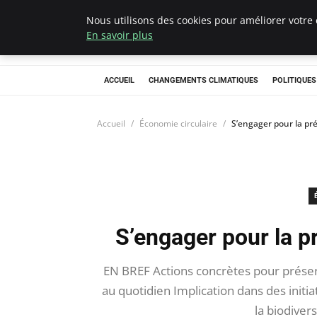
Nous utilisons des cookies pour améliorer votre 
Climategatecoun
En savoir plus
ACCUEIL
CHANGEMENTS CLIMATIQUES
POLITIQUE
Accueil
Économie circulaire
S’engager pour la pr
S’engager pour la p
EN BREF Actions concrètes pour préserv
au quotidien Implication dans des initi
la biodive