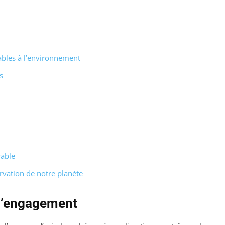
rables à l’environnement
s
rable
vation de notre planète
l’engagement