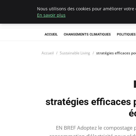
Nous utilisons des cookies pour améliorer votre 
Climategatecoun
En savoir plus
ACCUEIL
CHANGEMENTS CLIMATIQUES
POLITIQUE
Accueil
Sustainable Living
stratégies efficaces p
stratégies efficaces
é
EN BREF Adoptez le compostage po