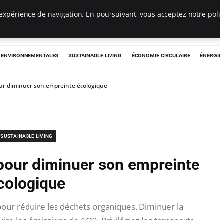
expérience de navigation. En poursuivant, vous acceptez notre polit
tryclub.com
S ENVIRONNEMENTALES
SUSTAINABLE LIVING
ÉCONOMIE CIRCULAIRE
ÉNERGI
our diminuer son empreinte écologique
SUSTAINABLE LIVING
 pour diminuer son empreinte
cologique
ur réduire les déchets organiques. Diminuer la