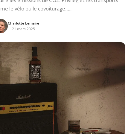
re les émissions de CO2. Privilégiez les transports
e le vélo ou le covoiturage…..
Charlotte Lemaire
21 mars 2025