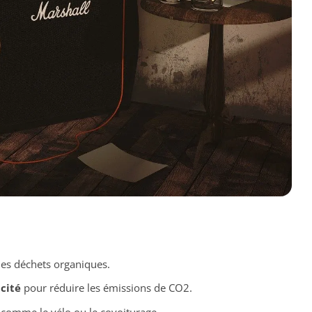
les déchets organiques.
cité
pour réduire les émissions de CO2.
comme le vélo ou le covoiturage.