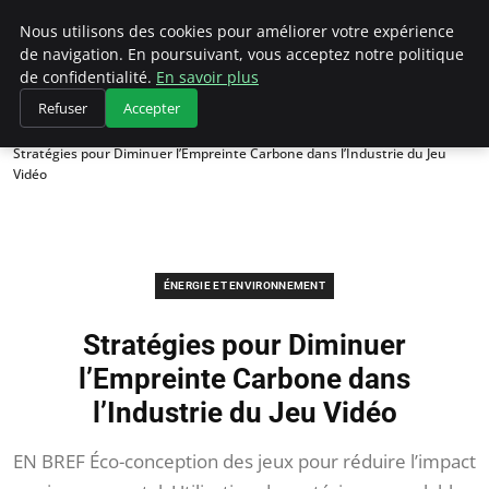
Climategatecountryclub.com
Nous utilisons des cookies pour améliorer votre expérience
de navigation. En poursuivant, vous acceptez notre politique
de confidentialité.
En savoir plus
Refuser
Accepter
Accueil
Énergie et environnement
Stratégies pour Diminuer l’Empreinte Carbone dans l’Industrie du Jeu
Vidéo
ÉNERGIE ET ENVIRONNEMENT
Stratégies pour Diminuer
l’Empreinte Carbone dans
l’Industrie du Jeu Vidéo
EN BREF Éco-conception des jeux pour réduire l’impact