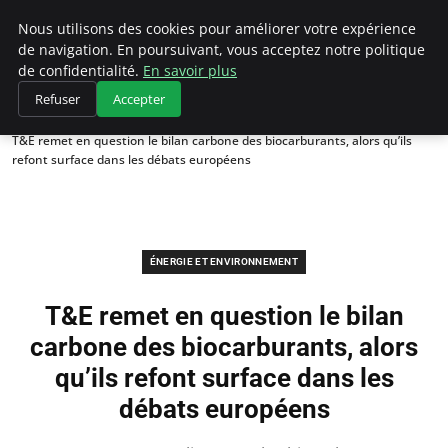
Climategatecountryclub.com
Nous utilisons des cookies pour améliorer votre expérience
de navigation. En poursuivant, vous acceptez notre politique
de confidentialité.
En savoir plus
Refuser
Accepter
Accueil
Énergie et environnement
T&E remet en question le bilan carbone des biocarburants, alors qu’ils
refont surface dans les débats européens
ÉNERGIE ET ENVIRONNEMENT
T&E remet en question le bilan
carbone des biocarburants, alors
qu’ils refont surface dans les
débats européens