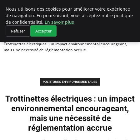
Climategatecountryclub.com
Nous utilisons des cookies pour améliorer votre expérience
de navigation. En poursuivant, vous acceptez notre politique
de confidentialité.
En savoir plus
Refuser
Accepter
Accueil
Politiques environnementales
Trottinettes électriques : un impact environnemental encourageant,
mais une nécessité de réglementation accrue
POLITIQUES ENVIRONNEMENTALES
Trottinettes électriques : un impact
environnemental encourageant,
mais une nécessité de
réglementation accrue