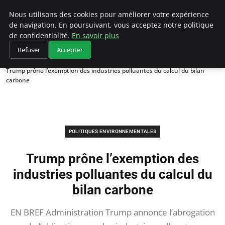
Climategatecountryclub.com
Nous utilisons des cookies pour améliorer votre expérience
de navigation. En poursuivant, vous acceptez notre politique
de confidentialité.
En savoir plus
Refuser
Accepter
Accueil
Politiques environnementales
Trump prône l’exemption des industries polluantes du calcul du bilan
carbone
POLITIQUES ENVIRONNEMENTALES
Trump prône l’exemption des
industries polluantes du calcul du
bilan carbone
EN BREF Administration Trump annonce l’abrogation