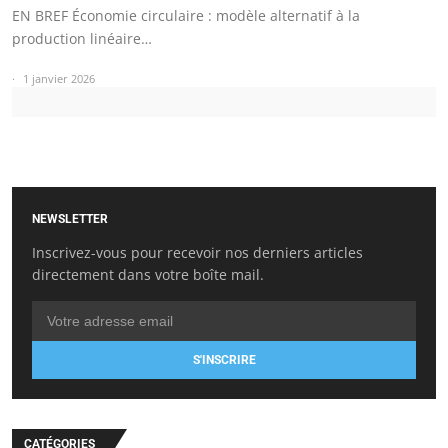
EN BREF Économie circulaire : modèle alternatif à la
production linéaire…
1 janvier 2026
NEWSLETTER
Inscrivez-vous pour recevoir nos derniers articles
directement dans votre boîte mail.
S'INSCRIRE
CATÉGORIES