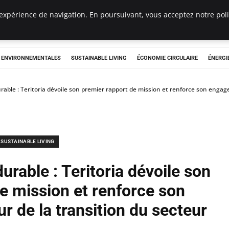
expérience de navigation. En poursuivant, vous acceptez notre polit
tryclub.com
S ENVIRONNEMENTALES
SUSTAINABLE LIVING
ÉCONOMIE CIRCULAIRE
ÉNERGI
urable : Teritoria dévoile son premier rapport de mission et renforce son enga
SUSTAINABLE LIVING
urable : Teritoria dévoile son
e mission et renforce son
 de la transition du secteur