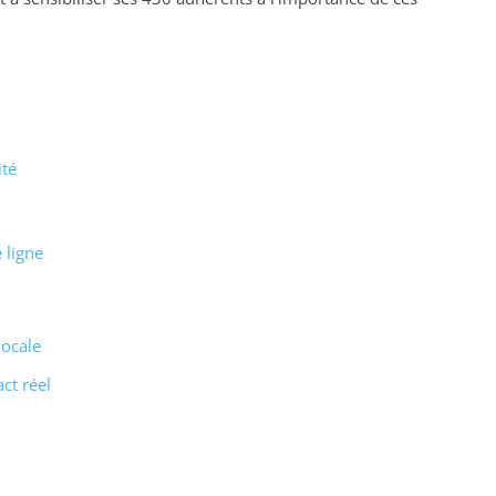
ité
 ligne
locale
ct réel