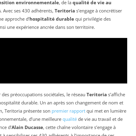
nsition environnementale
, de la
qualité de vie au
s
. Avec ses 430 adhérents,
Teritoria
s’engage à concrétiser
ne approche d’
hospitalité durable
qui privilégie des
insi une expérience ancrée dans son territoire.
r des préoccupations sociétales, le réseau
Teritoria
s’affiche
hospitalité durable. Un an après son changement de nom et
n, Teritoria présente son
premier rapport
qui met en lumière
vironnementale, d’une meilleure
qualité
de vie au travail et de
nce d’
Alain Ducasse
, cette chaîne volontaire s’engage à
à sensibiliser ses 430 adhérents à l’importance de ces