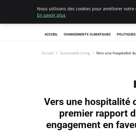
Nous utilisons des cookies pour améliorer votre 
Climategatecoun
En savoir plus
ACCUEIL
CHANGEMENTS CLIMATIQUES
POLITIQUE
Accueil
Sustainable Living
Vers une hospitalité d
Vers une hospitalité d
premier rapport d
engagement en faveur