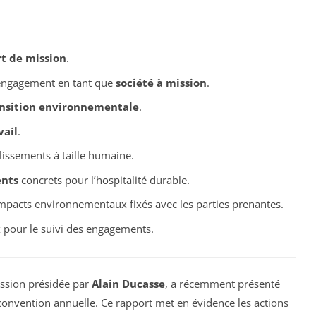
t de mission
.
engagement en tant que
société à mission
.
nsition environnementale
.
vail
.
lissements à taille humaine.
nts
concrets pour l’hospitalité durable.
mpacts environnementaux fixés avec les parties prenantes.
x
pour le suivi des engagements.
ission présidée par
Alain Ducasse
, a récemment présenté
convention annuelle. Ce rapport met en évidence les actions