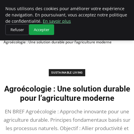
Climategatecountryclub.com
Nous utilisons des cookies pour améliorer votre expérience
de navigation. En poursuivant, vous acceptez notre politique
de confidentialité.
En savoir plus
Refuser
Accepter
Accueil
Sustainable Living
Agroécologie : Une solution durable pour l’agriculture moderne
SUSTAINABLE LIVING
Agroécologie : Une solution durable
pour l’agriculture moderne
EN BREF Agroécologie : Approche innovante pour une
agriculture durable. Principes fondamentaux basés sur
les processus naturels. Objectif : Allier productivité et