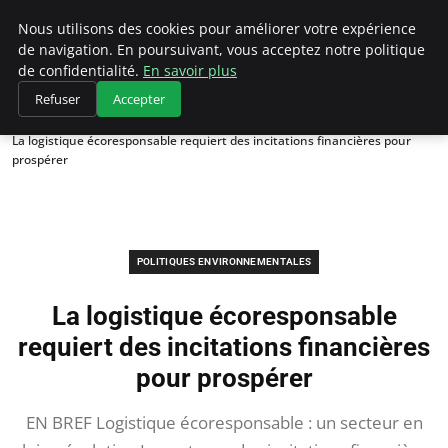
Climategatecountryclub.com
Nous utilisons des cookies pour améliorer votre expérience
de navigation. En poursuivant, vous acceptez notre politique
de confidentialité.
En savoir plus
Refuser
Accepter
Accueil
Politiques environnementales
La logistique écoresponsable requiert des incitations financières pour
prospérer
POLITIQUES ENVIRONNEMENTALES
La logistique écoresponsable
requiert des incitations financières
pour prospérer
EN BREF Logistique écoresponsable : un secteur en