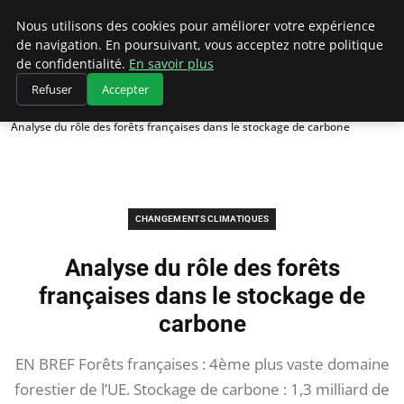
Climategatecountryclub.com
Nous utilisons des cookies pour améliorer votre expérience
de navigation. En poursuivant, vous acceptez notre politique
de confidentialité.
En savoir plus
Refuser
Accepter
Accueil
Changements climatiques
Analyse du rôle des forêts françaises dans le stockage de carbone
CHANGEMENTS CLIMATIQUES
Analyse du rôle des forêts
françaises dans le stockage de
carbone
EN BREF Forêts françaises : 4ème plus vaste domaine
forestier de l’UE. Stockage de carbone : 1,3 milliard de