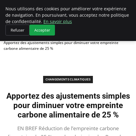
Climategatecountryclub.com
Nous utilisons des cookies pour améliorer votre expérience
de navigation. En poursuivant, vous acceptez notre politique
de confidentialité.
En savoir plus
Refuser
Accepter
Accueil
Changements climatiques
Apportez des ajustements simples pour diminuer votre empreinte
carbone alimentaire de 25 %
CHANGEMENTS CLIMATIQUES
Apportez des ajustements simples
pour diminuer votre empreinte
carbone alimentaire de 25 %
EN BREF Réduction de l’empreinte carbone