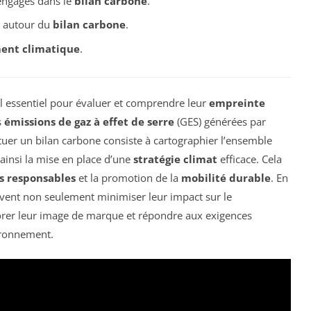
 engagés dans le
bilan carbone
.
n autour du
bilan carbone
.
ent climatique
.
il essentiel pour évaluer et comprendre leur
empreinte
s
émissions de gaz à effet de serre
(GES) générées par
fectuer un bilan carbone consiste à cartographier l’ensemble
 ainsi la mise en place d’une
stratégie climat
efficace. Cela
s responsables
et la promotion de la
mobilité durable
. En
uvent non seulement minimiser leur impact sur le
orer leur image de marque et répondre aux exigences
ironnement.