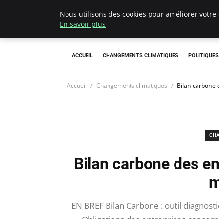
Nous utilisons des cookies pour améliorer votre 
Climategatecoun
En savoir plus
ACCUEIL
CHANGEMENTS CLIMATIQUES
POLITIQUE
Accueil
Changements climatiques
Bilan carbone d
CHA
Bilan carbone des ent
m
EN BREF Bilan Carbone : outil diagnost