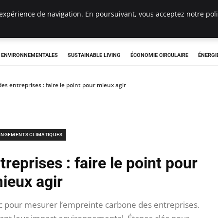
expérience de navigation. En poursuivant, vous acceptez notre polit
tryclub.com
S ENVIRONNEMENTALES
SUSTAINABLE LIVING
ÉCONOMIE CIRCULAIRE
ÉNERGI
es entreprises : faire le point pour mieux agir
NGEMENTS CLIMATIQUES
reprises : faire le point pour
ieux agir
ic pour mesurer l’empreinte carbone des entreprises.