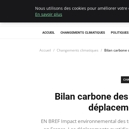
Nous utilisons des cookies pour améliorer votre 
Climategatecoun
En savoir plus
ACCUEIL
CHANGEMENTS CLIMATIQUES
POLITIQUE
Accueil
Changements climatiques
Bilan carbone 
CHA
Bilan carbone des
déplacem
EN BREF Impact environnemental des tra