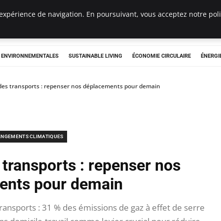
expérience de navigation. En poursuivant, vous acceptez notre polit
tryclub.com
S ENVIRONNEMENTALES
SUSTAINABLE LIVING
ÉCONOMIE CIRCULAIRE
ÉNERGI
des transports : repenser nos déplacements pour demain
NGEMENTS CLIMATIQUES
 transports : repenser nos
ents pour demain
nsports : 31 % des émissions de gaz à effet de serre