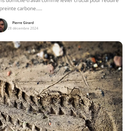
s domicile-travail comme levier crucial pour réduire
preinte carbone…..
Pierre Girard
28 décembre 2024