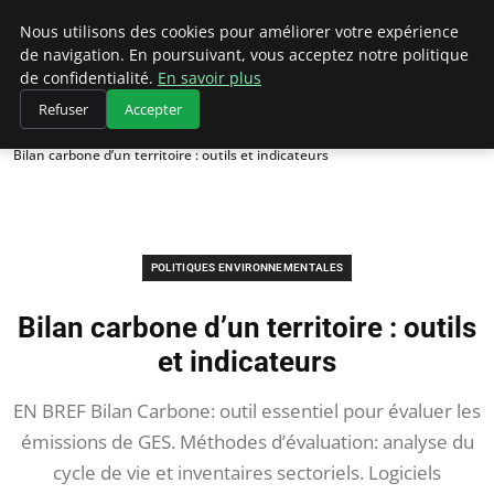
Climategatecountryclub.com
Nous utilisons des cookies pour améliorer votre expérience
de navigation. En poursuivant, vous acceptez notre politique
de confidentialité.
En savoir plus
Refuser
Accepter
Accueil
Politiques environnementales
Bilan carbone d’un territoire : outils et indicateurs
POLITIQUES ENVIRONNEMENTALES
Bilan carbone d’un territoire : outils
et indicateurs
EN BREF Bilan Carbone: outil essentiel pour évaluer les
émissions de GES. Méthodes d’évaluation: analyse du
cycle de vie et inventaires sectoriels. Logiciels