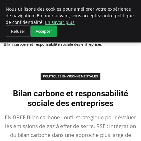
Climategatecountryclub.com
Nous utilisons des cookies pour améliorer votre expérience
de navigation. En poursuivant, vous acceptez notre politique
de confidentialité.
En savoir plus
Refuser
Accepter
Accueil
Politiques environnementales
Bilan carbone et responsabilité sociale des entreprises
POLITIQUES ENVIRONNEMENTALES
Bilan carbone et responsabilité
sociale des entreprises
EN BREF Bilan carbone : outil stratégique pour évaluer
les émissions de gaz à effet de serre. RSE : intégration
du bilan carbone dans une approche plus large de