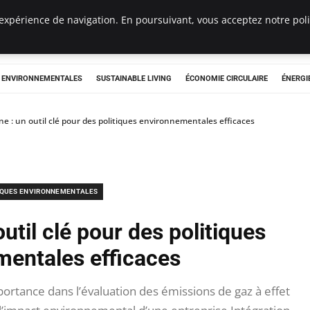
expérience de navigation. En poursuivant, vous acceptez notre polit
tryclub.com
S ENVIRONNEMENTALES
SUSTAINABLE LIVING
ÉCONOMIE CIRCULAIRE
ÉNERGI
ne : un outil clé pour des politiques environnementales efficaces
IQUES ENVIRONNEMENTALES
util clé pour des politiques
mentales efficaces
portance dans l’évaluation des émissions de gaz à effet