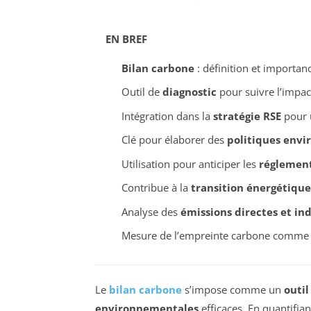
EN BREF
Bilan carbone
: définition et importan
Outil de
diagnostic
pour suivre l’impac
Intégration dans la
stratégie RSE
pour 
Clé pour élaborer des
politiques env
Utilisation pour anticiper les
réglemen
Contribue à la
transition énergétique
Analyse des
émissions directes et ind
Mesure de l’empreinte carbone comme 
Le
bilan carbone
s’impose comme un
outil
environnementales
efficaces. En quantifian