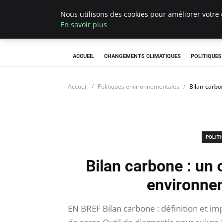
Nous utilisons des cookies pour améliorer votre 
Climategatecoun
En savoir plus
ACCUEIL
CHANGEMENTS CLIMATIQUES
POLITIQUE
Accueil
Politiques environnementales
Bilan carbo
POLIT
Bilan carbone : un o
environne
EN BREF Bilan carbone : définition et im