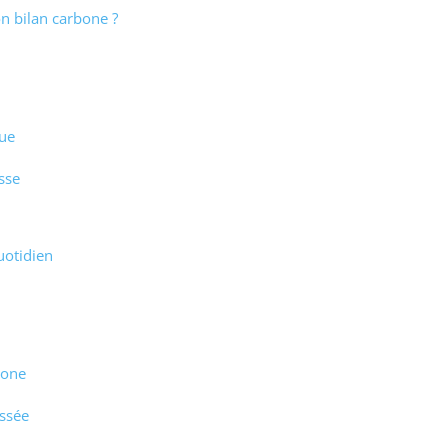
n bilan carbone ?
que
sse
uotidien
bone
ussée