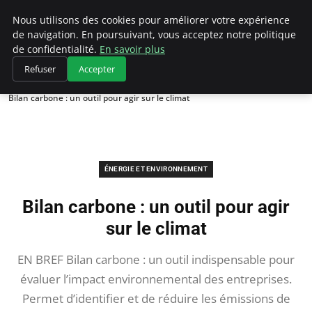
Climategatecountryclub.com
Nous utilisons des cookies pour améliorer votre expérience
de navigation. En poursuivant, vous acceptez notre politique
de confidentialité.
En savoir plus
Refuser
Accepter
Accueil
Énergie et environnement
Bilan carbone : un outil pour agir sur le climat
ÉNERGIE ET ENVIRONNEMENT
Bilan carbone : un outil pour agir
sur le climat
EN BREF Bilan carbone : un outil indispensable pour
évaluer l’impact environnemental des entreprises.
Permet d’identifier et de réduire les émissions de