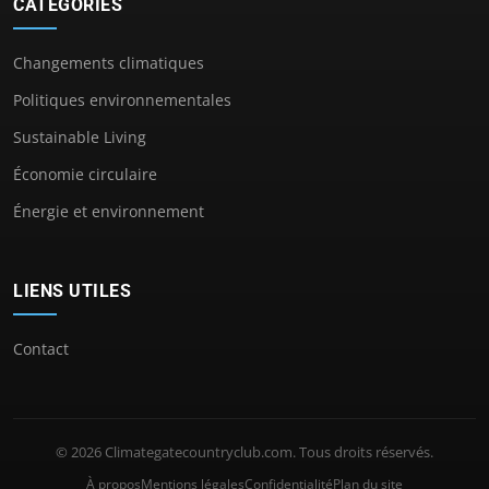
CATÉGORIES
Changements climatiques
Politiques environnementales
Sustainable Living
Économie circulaire
Énergie et environnement
LIENS UTILES
Contact
© 2026 Climategatecountryclub.com. Tous droits réservés.
À propos
Mentions légales
Confidentialité
Plan du site