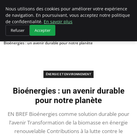
Climategatecountryclub.com
Nous utilisons des cookies pour améliorer votre expérience
de navigation. En poursuivant, vous acceptez notre politique
de confidentialité.
En savoir plus
Refuser
Accepter
Accueil
Énergie et environnement
Bioénergies : un avenir durable pour notre planète
ÉNERGIE ET ENVIRONNEMENT
Bioénergies : un avenir durable
pour notre planète
EN BREF Bioénergies comme solution durable pour
l’avenir Transformation de la biomasse en énergie
renouvelable Contributions à la lutte contre le