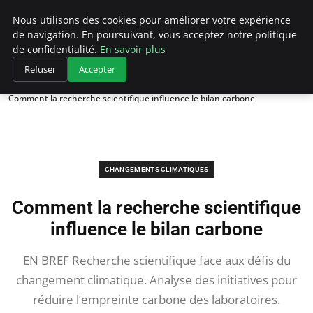
Climategatecountryclub.com
Nous utilisons des cookies pour améliorer votre expérience
de navigation. En poursuivant, vous acceptez notre politique
de confidentialité.
En savoir plus
Refuser
Accepter
Accueil
Changements climatiques
Comment la recherche scientifique influence le bilan carbone
CHANGEMENTS CLIMATIQUES
Comment la recherche scientifique
influence le bilan carbone
EN BREF Recherche scientifique face aux défis du
changement climatique. Analyse des initiatives pour
réduire l’empreinte carbone des laboratoires.