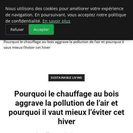
Climategatecountryclub.com
Nous utilisons des cookies pour améliorer votre expérience
de navigation. En poursuivant, vous acceptez notre politique
de confidentialité.
En savoir plus
Refuser
Accepter
Accueil
Sustainable Living
Pourquoi le chauffage au bois aggrave la pollution de l’air et pourquoi il
vaut mieux l’éviter cet hiver
SUSTAINABLE LIVING
Pourquoi le chauffage au bois
aggrave la pollution de l’air et
pourquoi il vaut mieux l’éviter cet
hiver