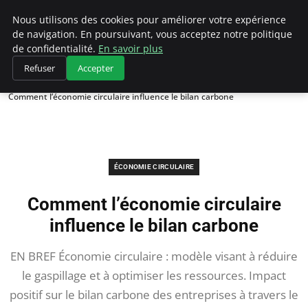
Climategatecountryclub.com
Nous utilisons des cookies pour améliorer votre expérience
de navigation. En poursuivant, vous acceptez notre politique
de confidentialité.
En savoir plus
Refuser
Accepter
Accueil
Économie circulaire
Comment l’économie circulaire influence le bilan carbone
ÉCONOMIE CIRCULAIRE
Comment l’économie circulaire
influence le bilan carbone
EN BREF Économie circulaire : modèle visant à réduire
le gaspillage et à optimiser les ressources. Impact
positif sur le bilan carbone des entreprises à travers le