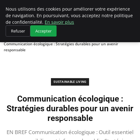
Climategatecountryclub.com
Nous utilisons des cookies pour améliorer votre expérience
de navigation. En poursuivant, vous acceptez notre politique
de confidentialité.
En savoir plus
Refuser
Accepter
Accueil
Sustainable Living
Communication écologique : Stratégies durables pour un avenir
responsable
SUSTAINABLE LIVING
Communication écologique :
Stratégies durables pour un avenir
responsable
EN BREF Communication écologique : Outil essentiel