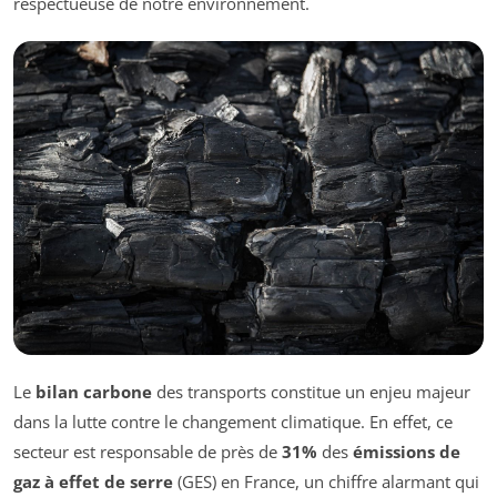
respectueuse de notre environnement.
Le
bilan carbone
des transports constitue un enjeu majeur
dans la lutte contre le changement climatique. En effet, ce
secteur est responsable de près de
31%
des
émissions de
gaz à effet de serre
(GES) en France, un chiffre alarmant qui