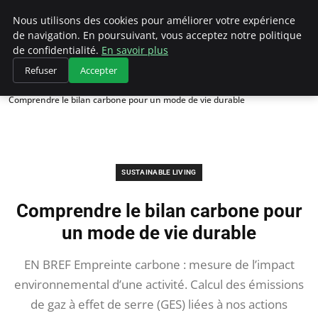
Climategatecountryclub.com
Nous utilisons des cookies pour améliorer votre expérience
de navigation. En poursuivant, vous acceptez notre politique
de confidentialité.
En savoir plus
Refuser
Accepter
Accueil
Sustainable Living
Comprendre le bilan carbone pour un mode de vie durable
SUSTAINABLE LIVING
Comprendre le bilan carbone pour
un mode de vie durable
EN BREF Empreinte carbone : mesure de l’impact
environnemental d’une activité. Calcul des émissions
de gaz à effet de serre (GES) liées à nos actions