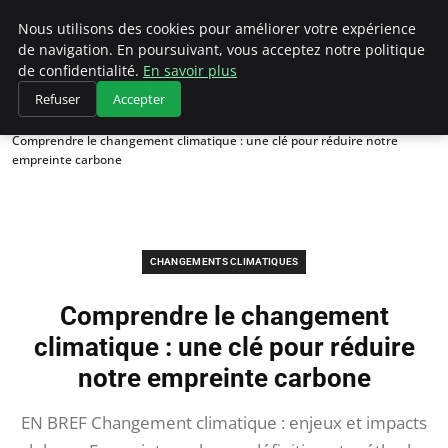
Climategatecountryclub.com
Nous utilisons des cookies pour améliorer votre expérience
de navigation. En poursuivant, vous acceptez notre politique
de confidentialité.
En savoir plus
Refuser
Accepter
Accueil
Changements climatiques
Comprendre le changement climatique : une clé pour réduire notre
empreinte carbone
CHANGEMENTS CLIMATIQUES
Comprendre le changement
climatique : une clé pour réduire
notre empreinte carbone
EN BREF Changement climatique : enjeux et impacts