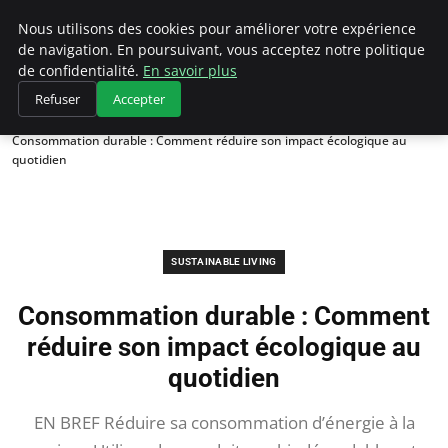
Climategatecountryclub.com
Nous utilisons des cookies pour améliorer votre expérience
de navigation. En poursuivant, vous acceptez notre politique
de confidentialité.
En savoir plus
Refuser
Accepter
Accueil
Sustainable Living
Consommation durable : Comment réduire son impact écologique au
quotidien
SUSTAINABLE LIVING
Consommation durable : Comment
réduire son impact écologique au
quotidien
EN BREF Réduire sa consommation d’énergie à la