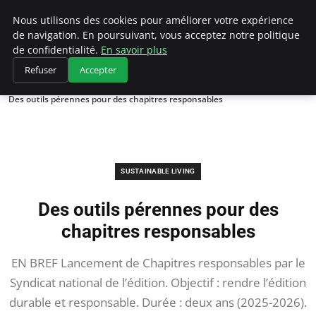
Climategatecountryclub.com
Nous utilisons des cookies pour améliorer votre expérience
de navigation. En poursuivant, vous acceptez notre politique
de confidentialité.
En savoir plus
Refuser
Accepter
Accueil
Sustainable Living
Des outils pérennes pour des chapitres responsables
SUSTAINABLE LIVING
Des outils pérennes pour des
chapitres responsables
EN BREF Lancement de Chapitres responsables par le
Syndicat national de l’édition. Objectif : rendre l’édition
durable et responsable. Durée : deux ans (2025-2026).