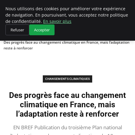
Climategatecountryclub.com
Nous utilisons des cookies pour améliorer votre expérience
de navigation. En poursuivant, vous acceptez notre politique
de confidentialité.
En savoir plus
Refuser
Accepter
Accueil
Changements climatiques
Des progrès face au changement climatique en France, mais l’adaptation
reste à renforcer
CHANGEMENTS CLIMATIQUES
Des progrès face au changement
climatique en France, mais
l’adaptation reste à renforcer
EN BREF Publication du troisième Plan national