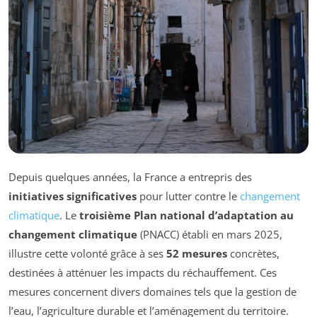
Depuis quelques années, la France a entrepris des
initiatives significatives
pour lutter contre le
changement
climatique
. Le
troisième Plan national d’adaptation au
changement climatique
(PNACC) établi en mars 2025,
illustre cette volonté grâce à ses
52 mesures
concrètes,
destinées à atténuer les impacts du réchauffement. Ces
mesures concernent divers domaines tels que la gestion de
l’eau, l’agriculture durable et l’aménagement du territoire.