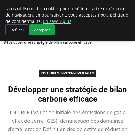
Climategatecountryclub.com
Nous utilisons des cookies pour améliorer votre expérience
de navigation. En poursuivant, vous acceptez notre politique
de confidentialité.
En savoir plus
Refuser
Accepter
Accueil
Politiques environnementales
Développer une stratégie de bilan carbone efficace
POLITIQUES ENVIRONNEMENTALES
Développer une stratégie de bilan
carbone efficace
EN BREF Évaluation initiale des émissions de gaz à
effet de serre (GES) Identification des domaines
d’amélioration Définition des objectifs de réduction