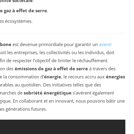
ilité sociétale
.
 gaz à effet de serre
.
les écosystèmes.
rbone
est devenue primordiale pour garantir un
avenir
it les entreprises, les collectivités ou les individus, doit
fin de respecter l’objectif de limiter le réchauffement
ion des
émissions de gaz à effet de serre
à travers des
de la consommation d’
énergie
, le recours accru aux
énergies
urables au quotidien. Des initiatives telles que des
émarches de
sobriété énergétique
s’avèrent également
gique. En collaborant et en innovant, nous pouvons bâtir une
les générations futures.