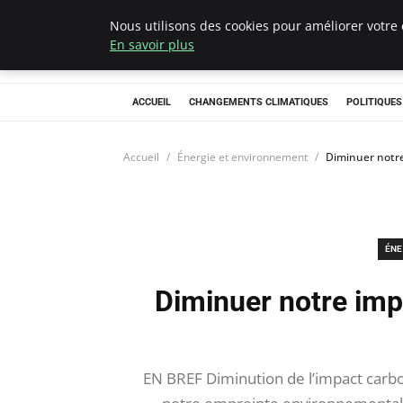
Nous utilisons des cookies pour améliorer votre 
Climategatecoun
En savoir plus
ACCUEIL
CHANGEMENTS CLIMATIQUES
POLITIQUE
Accueil
Énergie et environnement
Diminuer notre
ÉNE
Diminuer notre imp
EN BREF Diminution de l’impact carbo