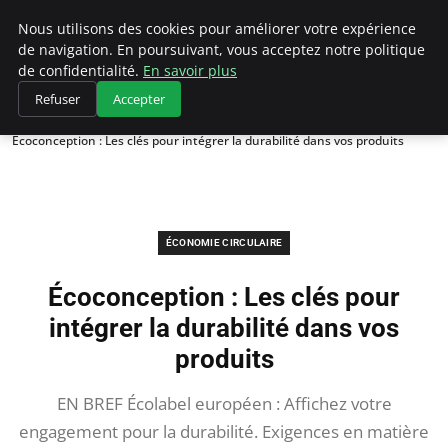
Climategatecountryclub.com
Nous utilisons des cookies pour améliorer votre expérience
de navigation. En poursuivant, vous acceptez notre politique
de confidentialité.
En savoir plus
Refuser
Accepter
Accueil
Économie circulaire
Écoconception : Les clés pour intégrer la durabilité dans vos produits
ÉCONOMIE CIRCULAIRE
Écoconception : Les clés pour
intégrer la durabilité dans vos
produits
EN BREF Écolabel européen : Affichez votre
engagement pour la durabilité. Exigences en matière