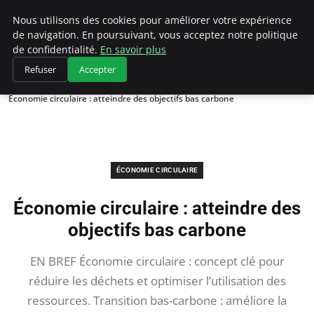
Climategatecountryclub.com
Nous utilisons des cookies pour améliorer votre expérience
de navigation. En poursuivant, vous acceptez notre politique
de confidentialité.
En savoir plus
Refuser
Accepter
Accueil
Économie circulaire
Économie circulaire : atteindre des objectifs bas carbone
ÉCONOMIE CIRCULAIRE
Économie circulaire : atteindre des
objectifs bas carbone
EN BREF Économie circulaire : concept clé pour
réduire les déchets et optimiser l’utilisation des
ressources. Transition bas-carbone : améliore la