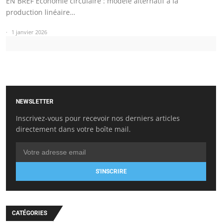
EN BREF Économie circulaire : modèle alternatif à la
production linéaire…
1 janvier 2026
NEWSLETTER
Inscrivez-vous pour recevoir nos derniers articles
directement dans votre boîte mail.
S'INSCRIRE
CATÉGORIES