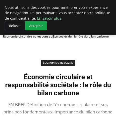
Climategatecountryclub.com
Nous utilisons des cookies pour améliorer votre expérience
de navigation. En poursuivant, vous acceptez notre politique
de confidentialité.
En savoir plus
Refuser
Accepter
Accueil
Économie circulaire
Économie circulaire et responsabilité sociétale : le rôle du bilan carbone
ÉCONOMIE CIRCULAIRE
Économie circulaire et
responsabilité sociétale : le rôle du
bilan carbone
EN BREF Définition de l’économie circulaire et ses
principes fondamentaux. Importance du bilan carbone