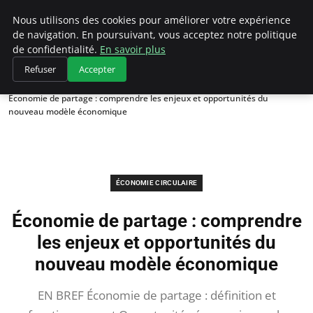
Climategatecountryclub.com
Nous utilisons des cookies pour améliorer votre expérience
de navigation. En poursuivant, vous acceptez notre politique
de confidentialité.
En savoir plus
Refuser
Accepter
Accueil
Économie circulaire
Économie de partage : comprendre les enjeux et opportunités du
nouveau modèle économique
ÉCONOMIE CIRCULAIRE
Économie de partage : comprendre
les enjeux et opportunités du
nouveau modèle économique
EN BREF Économie de partage : définition et