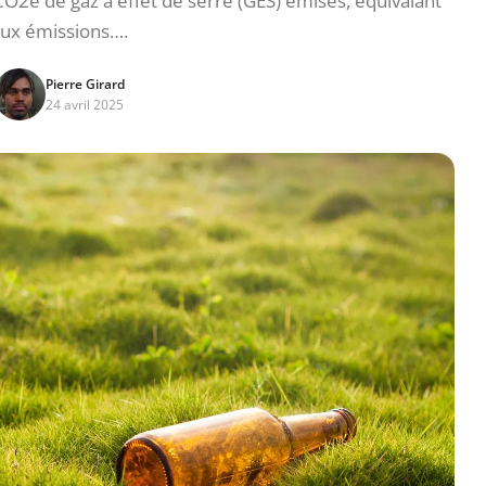
O2e de gaz à effet de serre (GES) émises, équivalant
ux émissions….
Pierre Girard
24 avril 2025