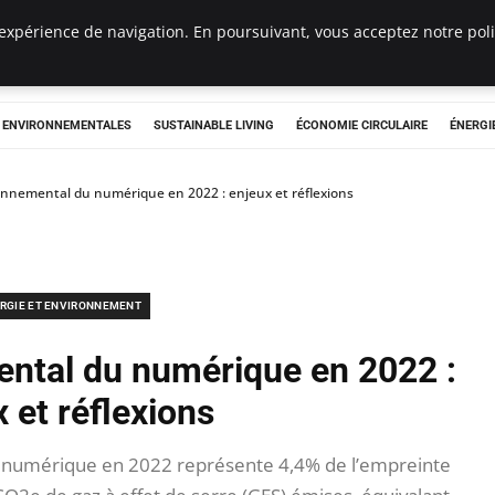
expérience de navigation. En poursuivant, vous acceptez notre polit
tryclub.com
S ENVIRONNEMENTALES
SUSTAINABLE LIVING
ÉCONOMIE CIRCULAIRE
ÉNERGI
onnemental du numérique en 2022 : enjeux et réflexions
RGIE ET ENVIRONNEMENT
ental du numérique en 2022 :
 et réflexions
 numérique en 2022 représente 4,4% de l’empreinte