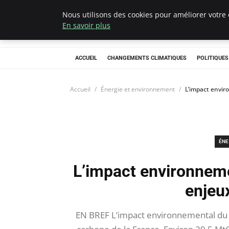
Nous utilisons des cookies pour améliorer votre 
Climategatecoun
En savoir plus
ACCUEIL
CHANGEMENTS CLIMATIQUES
POLITIQUE
Accueil
Énergie et environnement
L’impact envir
ÉNE
L’impact environnem
enjeux
EN BREF L’impact environnemental du