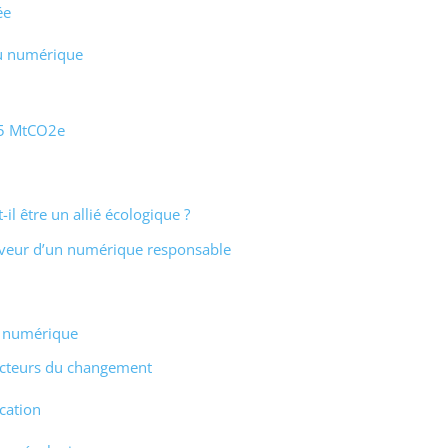
ée
u numérique
9,5 MtCO2e
il être un allié écologique ?
faveur d’un numérique responsable
n numérique
 acteurs du changement
ucation