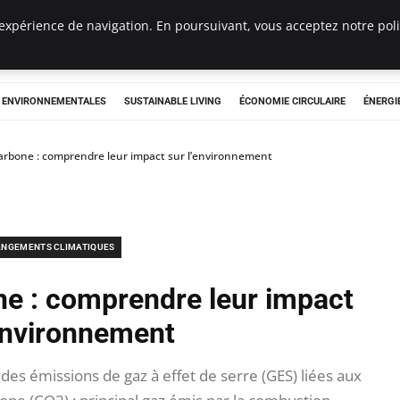
expérience de navigation. En poursuivant, vous acceptez notre polit
tryclub.com
S ENVIRONNEMENTALES
SUSTAINABLE LIVING
ÉCONOMIE CIRCULAIRE
ÉNERGI
arbone : comprendre leur impact sur l’environnement
NGEMENTS CLIMATIQUES
ne : comprendre leur impact
’environnement
s émissions de gaz à effet de serre (GES) liées aux