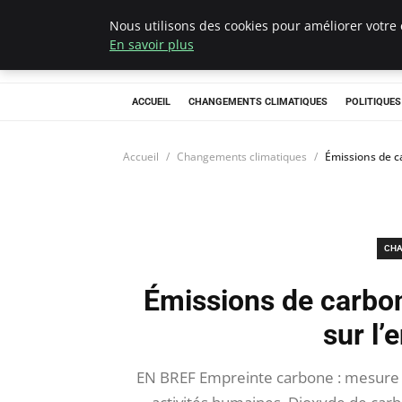
Nous utilisons des cookies pour améliorer votre 
Climategatecoun
En savoir plus
ACCUEIL
CHANGEMENTS CLIMATIQUES
POLITIQUE
Accueil
Changements climatiques
Émissions de c
CHA
Émissions de carbo
sur l
EN BREF Empreinte carbone : mesure de