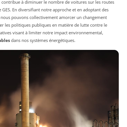
contribue à diminuer le nombre de voitures sur les routes
e GES. En diversifiant notre approche et en adoptant des
, nous pouvons collectivement amorcer un changement
ner les politiques publiques en matière de lutte contre le
iatives visant à limiter notre impact environnemental,
ables
dans nos systèmes énergétiques.