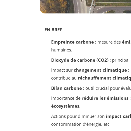
EN BREF
Empreinte carbone
: mesure des
émis
humaines.
Dioxyde de carbone (CO2)
: principal
Impact sur
changement climatique
: 
contribue au
réchauffement climati
Bilan carbone
: outil crucial pour éva
Importance de
réduire les émissions
:
écosystèmes
.
Actions pour diminuer son
impact car
consommation d’énergie, etc.