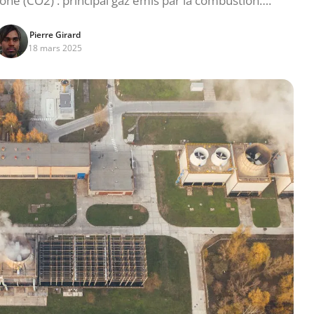
one (CO2) : principal gaz émis par la combustion….
Pierre Girard
18 mars 2025