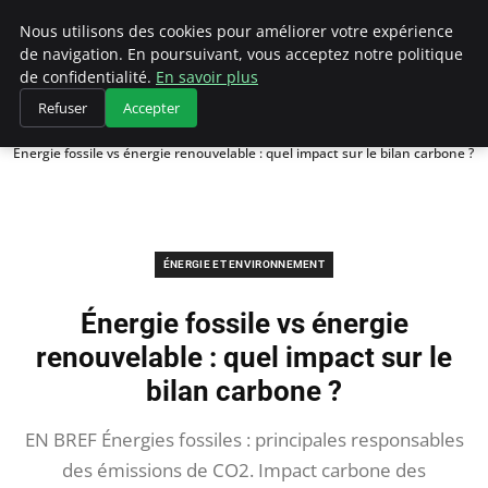
Climategatecountryclub.com
Nous utilisons des cookies pour améliorer votre expérience
de navigation. En poursuivant, vous acceptez notre politique
de confidentialité.
En savoir plus
Refuser
Accepter
Accueil
Énergie et environnement
Énergie fossile vs énergie renouvelable : quel impact sur le bilan carbone ?
ÉNERGIE ET ENVIRONNEMENT
Énergie fossile vs énergie
renouvelable : quel impact sur le
bilan carbone ?
EN BREF Énergies fossiles : principales responsables
des émissions de CO2. Impact carbone des