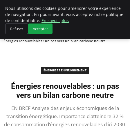
Climategatecountryclub.com
Nous utilisons des cookies pour améliorer votre expérience
de navigation. En poursuivant, vous acceptez notre politique
de confidentialité.
En savoir plus
Refuser
Accepter
Accueil
Énergie et environnement
Énergies renouvelables : un pas vers un bilan carbone neutre
ÉNERGIE ET ENVIRONNEMENT
Énergies renouvelables : un pas
vers un bilan carbone neutre
EN BREF Analyse des enjeux économiques de la
transition énergétique. Importance d’atteindre 32 %
de consommation d’énergies renouvelables d’ici 2030.