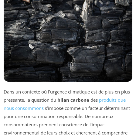
Dans un contexte où l’urgence climatique est de plus en plus
pressante, la question du
bilan carbone
des
produits que
nous consommons
s’impose comme un facteur déterminant
pour une consommation responsable. De nombreux
consommateurs prennent conscience de l’impact
environnemental de leurs choix et cherchent à comprendre