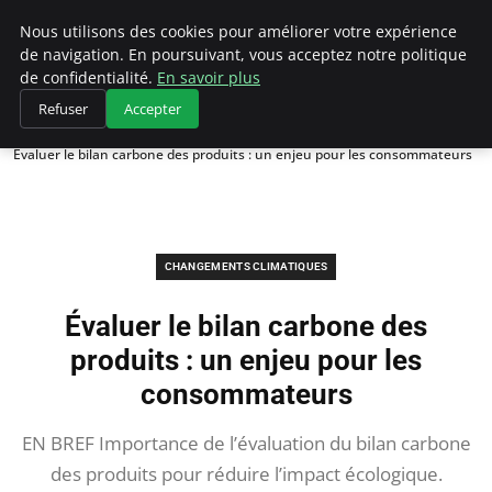
Climategatecountryclub.com
Nous utilisons des cookies pour améliorer votre expérience
de navigation. En poursuivant, vous acceptez notre politique
de confidentialité.
En savoir plus
Refuser
Accepter
Accueil
Changements climatiques
Évaluer le bilan carbone des produits : un enjeu pour les consommateurs
CHANGEMENTS CLIMATIQUES
Évaluer le bilan carbone des
produits : un enjeu pour les
consommateurs
EN BREF Importance de l’évaluation du bilan carbone
des produits pour réduire l’impact écologique.