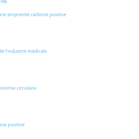
 FME
 une empreinte carbone positive
de l’industrie médicale
onomie circulaire
ne positive