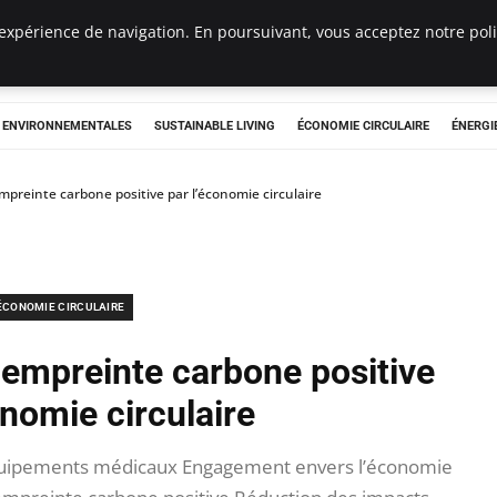
expérience de navigation. En poursuivant, vous acceptez notre polit
tryclub.com
S ENVIRONNEMENTALES
SUSTAINABLE LIVING
ÉCONOMIE CIRCULAIRE
ÉNERGI
mpreinte carbone positive par l’économie circulaire
ÉCONOMIE CIRCULAIRE
 empreinte carbone positive
onomie circulaire
équipements médicaux Engagement envers l’économie