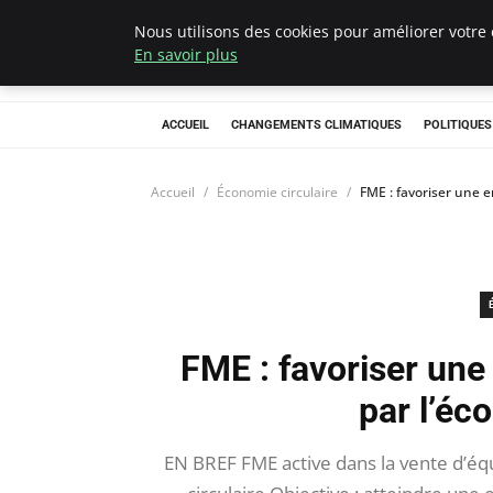
Nous utilisons des cookies pour améliorer votre 
Climategatecoun
En savoir plus
ACCUEIL
CHANGEMENTS CLIMATIQUES
POLITIQUE
Accueil
Économie circulaire
FME : favoriser une e
FME : favoriser une
par l’éc
EN BREF FME active dans la vente d’