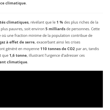
ice climatique
.
ités climatiques
, révélant que le
1 %
des plus riches de la
 plus pauvres, soit environ
5 milliards
de personnes. Cette
e où une fraction minime de la population contribue de
gaz à effet de serre
, exacerbant ainsi les crises
s ont généré en moyenne
110 tonnes de CO2
par an, tandis
nt que
1,6 tonne
, illustrant l’urgence d’adresser ces
ent climatique
.