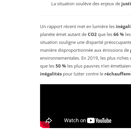
La situation soulève des enjeux de
just
Un rapport récent met en lumière les
inégal
planète émet autant de
CO2
que les
66 %
les
situation souligne une disparité préoccupant
manière disproportionnée aux émissions de
environnementales. En 2019, les plus riche
que les
50 %
les plus pauvres n’en émettaie
inégalités
pour lutter contre le
réchauffem