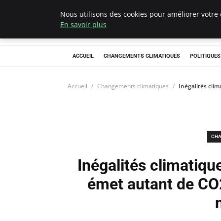
Nous utilisons des cookies pour améliorer votre 
Climategatecoun
En savoir plus
ACCUEIL
CHANGEMENTS CLIMATIQUES
POLITIQUE
Accueil
Changements climatiques
Inégalités cli
CHA
Inégalités climatique
émet autant de CO