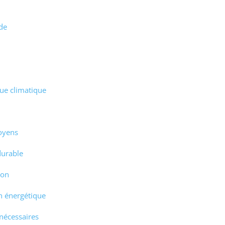
de
que climatique
oyens
durable
ion
on énergétique
nécessaires