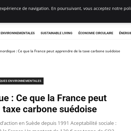
expérience de navigation. En poursuivant, vous acceptez notre polit
tryclub.com
S ENVIRONNEMENTALES
SUSTAINABLE LIVING
ÉCONOMIE CIRCULAIRE
ÉNERGI
 nordique : Ce que la France peut apprendre de la taxe carbone suédoise
IQUES ENVIRONNEMENTALES
ue : Ce que la France peut
a taxe carbone suédoise
action en Suède depuis 1991 Aceptabilité sociale :