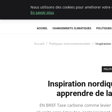
Nous utilisons des cookies pour améliorer votre 
Climategatecoun
En savoir plus
ACCUEIL
CHANGEMENTS CLIMATIQUES
POLITIQUE
Accueil
Politiques environnementales
Inspiration
POLIT
Inspiration nordiq
apprendre de l
EN BREF Taxe carbone comme levier d’