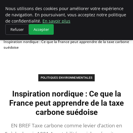
Climategatecountryclub.com
Nous utilisons des cookies pour améliorer votre expérience
de navigation. En poursuivant, vous acceptez notre politique
de confidentialité.
En savoir plus
Refuser
Accepter
Accueil
Politiques environnementales
Inspiration nordique : Ce que la France peut apprendre de la taxe carbone
suédoise
POLITIQUES ENVIRONNEMENTALES
Inspiration nordique : Ce que la
France peut apprendre de la taxe
carbone suédoise
EN BREF Taxe carbone comme levier d’action en