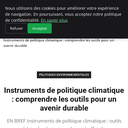
Climategatecountryclub.com
Nous utilisons des cookies pour améliorer votre expérience
de navigation. En poursuivant, vous acceptez notre politique
de confidentialité.
En savoir plus
Refuser
Accepter
Accueil
Politiques environnementales
Instruments de politique climatique : comprendre les outils pour un
avenir durable
POLITIQUES ENVIRONNEMENTALES
Instruments de politique climatique
: comprendre les outils pour un
avenir durable
EN BREF Instruments de politique climatique : outils