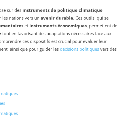
ose sur des
instruments de politique climatique
r les nations vers un
avenir durable
. Ces outils, qui se
ementaires
et
instruments économiques
, permettent de
e
tout en favorisant des adaptations nécessaires face aux
omprendre ces dispositifs est crucial pour évaluer leur
ment, ainsi que pour guider les
décisions politiques
vers des
limatiques
ues
limatiques