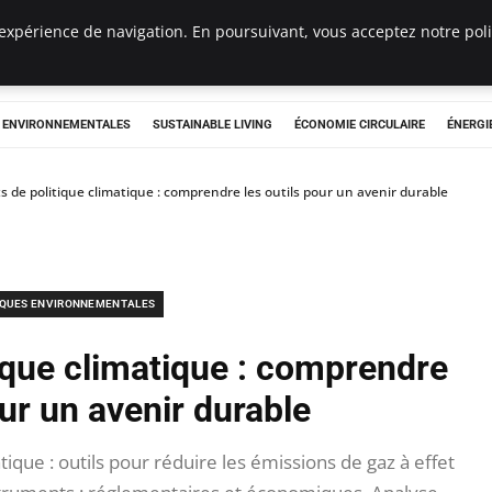
expérience de navigation. En poursuivant, vous acceptez notre polit
tryclub.com
S ENVIRONNEMENTALES
SUSTAINABLE LIVING
ÉCONOMIE CIRCULAIRE
ÉNERGI
 de politique climatique : comprendre les outils pour un avenir durable
IQUES ENVIRONNEMENTALES
ique climatique : comprendre
our un avenir durable
ique : outils pour réduire les émissions de gaz à effet