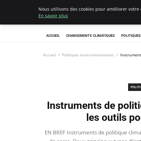
Nous utilisons des cookies pour améliorer votre 
Climategatecoun
En savoir plus
ACCUEIL
CHANGEMENTS CLIMATIQUES
POLITIQUE
Accueil
Politiques environnementales
Instruments
POLIT
Instruments de polit
les outils p
EN BREF Instruments de politique climat