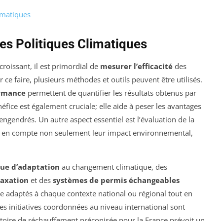
limatiques
des Politiques Climatiques
oissant, il est primordial de
mesurer l’efficacité
des
 ce faire, plusieurs méthodes et outils peuvent être utilisés.
ormance
permettent de quantifier les résultats obtenus par
néfice est également cruciale; elle aide à peser les avantages
ngendrés. Un autre aspect essentiel est l’évaluation de la
 en compte non seulement leur impact environnemental,
que d’adaptation
au changement climatique, des
taxation
et des
systèmes de permis échangeables
re adaptés à chaque contexte national ou régional tout en
es initiatives coordonnées au niveau international sont
ctoire de réchauffement préconisée pour la France prévoit un