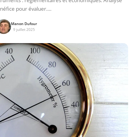
struments : réglementaires et économiques. Analyse
néfice pour évaluer….
Manon Dufour
9 juillet 2025