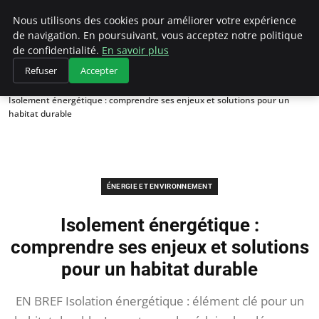
Climategatecountryclub.com
Nous utilisons des cookies pour améliorer votre expérience
de navigation. En poursuivant, vous acceptez notre politique
de confidentialité.
En savoir plus
Refuser
Accepter
Accueil
Énergie et environnement
Isolement énergétique : comprendre ses enjeux et solutions pour un
habitat durable
ÉNERGIE ET ENVIRONNEMENT
Isolement énergétique :
comprendre ses enjeux et solutions
pour un habitat durable
EN BREF Isolation énergétique : élément clé pour un