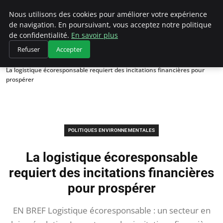
Climategatecountryclub.com
Nous utilisons des cookies pour améliorer votre expérience
de navigation. En poursuivant, vous acceptez notre politique
de confidentialité.
En savoir plus
Refuser
Accepter
Accueil
Politiques environnementales
La logistique écoresponsable requiert des incitations financières pour
prospérer
POLITIQUES ENVIRONNEMENTALES
La logistique écoresponsable
requiert des incitations financières
pour prospérer
EN BREF Logistique écoresponsable : un secteur en