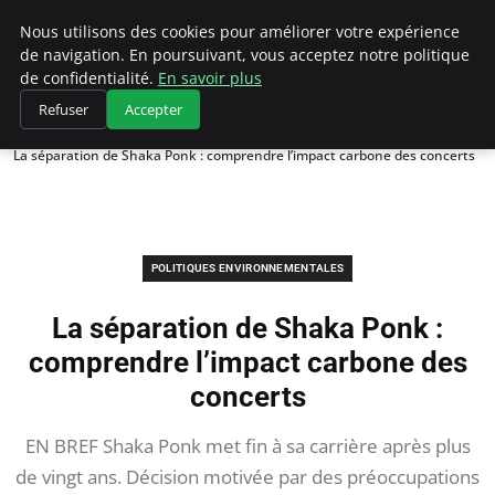
Climategatecountryclub.com
Nous utilisons des cookies pour améliorer votre expérience
de navigation. En poursuivant, vous acceptez notre politique
de confidentialité.
En savoir plus
Refuser
Accepter
Accueil
Politiques environnementales
La séparation de Shaka Ponk : comprendre l’impact carbone des concerts
POLITIQUES ENVIRONNEMENTALES
La séparation de Shaka Ponk :
comprendre l’impact carbone des
concerts
EN BREF Shaka Ponk met fin à sa carrière après plus
de vingt ans. Décision motivée par des préoccupations